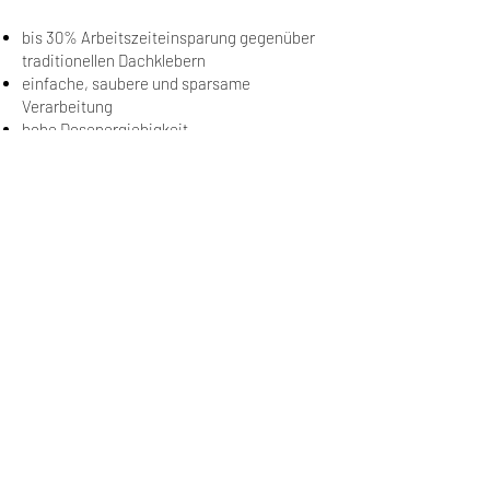
bis 30% Arbeitszeiteinsparung gegenüber
traditionellen Dachklebern
einfache, saubere und sparsame
Verarbeitung
hohe Dosenergiebigkeit
angebrochene Dosen sind
weiterverwendbar
sehr emissionsarm, zertifiziert nach GEV-
EMICODE EC1 PLUS
fugen-, hohlraumausfüllend und
spaltüberbrückend
Verarbeitungstemperatur (Untergrund und
Umgebung): +5°C bis +35°C
Download Produktdatenblatt
Download Sicherheitsdatenblatt
IMPRESSUM
DATENSCHUTZ