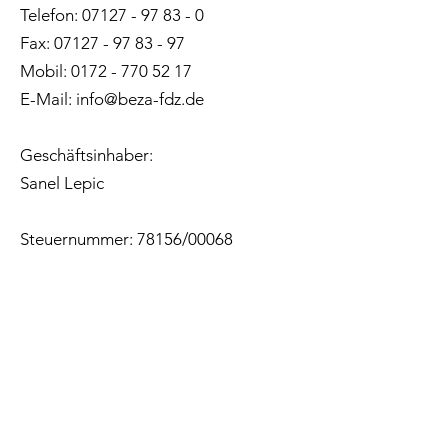
Telefon:
07127 - 97 83 - 0
Fax:
07127 - 97 83 - 97
Mobil:
0172 - 770 52 17
E-Mail:
info@beza-fdz.de
Geschäftsinhaber:
Sanel Lepic
Steuernummer: 78156/00068
USt.-IdNr.: DE
3118259586
(gemäß §
27a Umsatzsteuergesetz)
IMPRESSUM