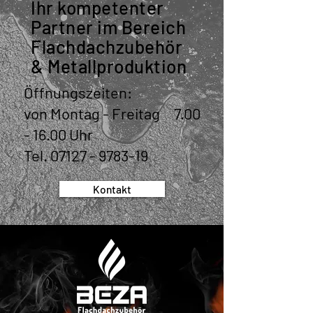
Ihr kompetenter
Partner im Bereich
Flachdachzubehör
& Metallproduktion
Öffnungszeiten:
von Montag - Freitag
7.00
- 16.00
Uhr
Tel.
07127 - 9783-19
Kontakt